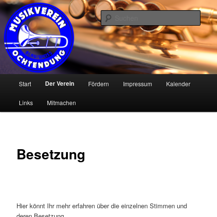
Zum
Musikverein Blau / Weiss Ochtendung e.V.
primären
Such
Inhalt
springen
www.blau-weiss-ochtendung.de
Hauptmenü
Der Verein
Start
Fördern
Impressum
Kalender
Links
Mitmachen
Besetzung
Hier könnt Ihr mehr erfahren über die einzelnen Stimmen und
deren Besetzung.