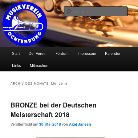
Zum
Zum
Musikverein Blau / Weiss Ochtendung e.V.
primären
sekundären
Such
Inhalt
Inhalt
springen
springen
www.blau-weiss-ochtendung.de
Hauptmenü
Start
Der Verein
Fördern
Impressum
Kalender
Links
Mitmachen
ARCHIV DES MONATS:
MAI 2018
BRONZE bei der Deutschen
Meisterschaft 2018
Veröffentlicht am
30. Mai 2018
von
Axel Jansen