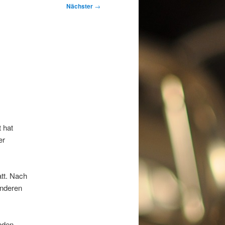
Nächster
→
 hat
er
tt. Nach
onderen
enden