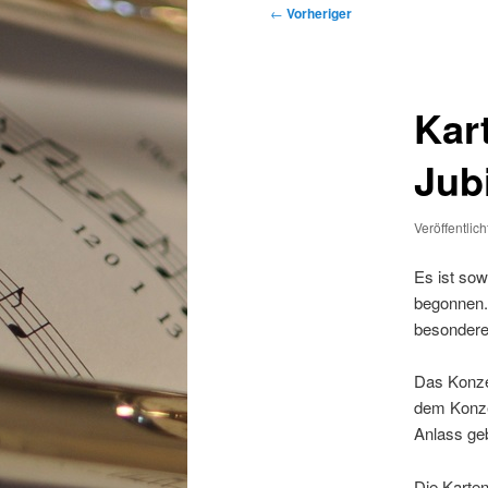
Beitragsnavigation
←
Vorheriger
Kar
Jub
Veröffentlic
Es ist sow
begonnen.
besondere
Das Konze
dem Konze
Anlass geb
Die Karte