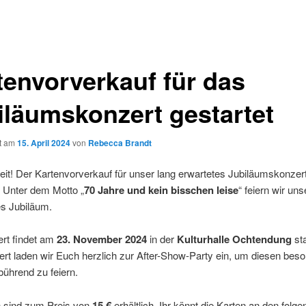
tenvorverkauf für das
iläumskonzert gestartet
ht am
15. April 2024
von
Rebecca Brandt
eit! Der Kartenvorverkauf für unser lang erwartetes Jubiläumskonzert
 Unter dem Motto „
70 Jahre und kein bisschen leise
“ feiern wir uns
s Jubiläum.
rt findet am
23. November 2024
in der
Kulturhalle Ochtendung
sta
rt laden wir Euch herzlich zur After-Show-Party ein, um diesen bes
ührend zu feiern.
n sind zum Preis von
15 €
erhältlich. Ihr könnt die Karten an den folg