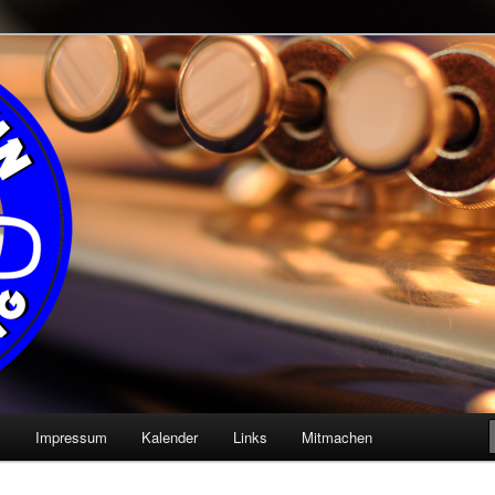
endung e.V.
ss-ochtendung.de
n
Impressum
Kalender
Links
Mitmachen