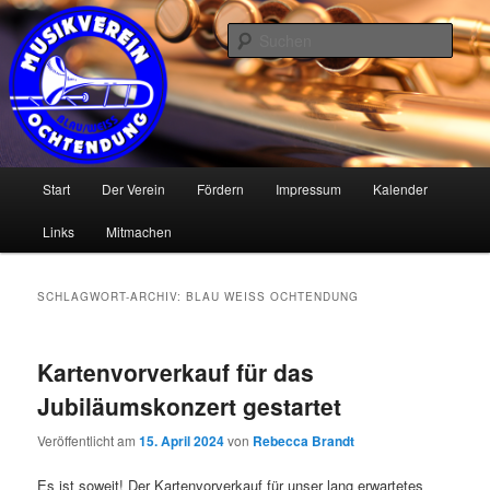
Zum
Zum
Musikverein Blau / Weiss Ochtendung e.V.
primären
sekundären
Such
Inhalt
Inhalt
springen
springen
www.blau-weiss-ochtendung.de
Hauptmenü
Start
Der Verein
Fördern
Impressum
Kalender
Links
Mitmachen
SCHLAGWORT-ARCHIV:
BLAU WEISS OCHTENDUNG
Kartenvorverkauf für das
Jubiläumskonzert gestartet
Veröffentlicht am
15. April 2024
von
Rebecca Brandt
Es ist soweit! Der Kartenvorverkauf für unser lang erwartetes